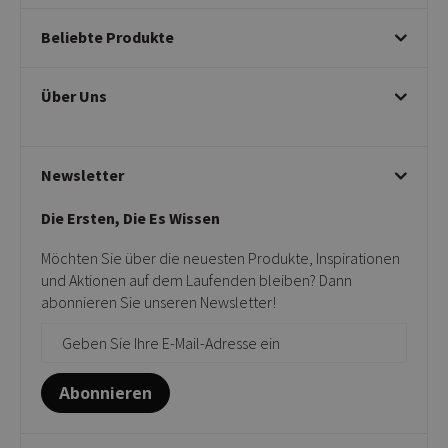
Bestellungen
Beliebte Produkte
Bezahlen & Stornieren
Versandinformationen
Esszimmerstühle
Umtausch & Retouren
Über Uns
Drehbare Stühle
Datenschutzrichtlinie
Armlehnstühle
Bearbeitung von Beschwerden
Beige Esszimmerstühle
Haftungsausschluss & Garantie
Über uns
Taupefarbene Esszimmerstühle
Geschäftsbedingungen
Newsletter
Kontakt
Gartenstühle
Kick-Showroom
Barhocker
Die Ersten, Die Es Wissen
Verkaufsstellen
Beistelltische
Unsere Cookies
Möchten Sie über die neuesten Produkte, Inspirationen
Projekte
und Aktionen auf dem Laufenden bleiben? Dann
Geschenkkarten
abonnieren Sie unseren Newsletter!
Abonnieren