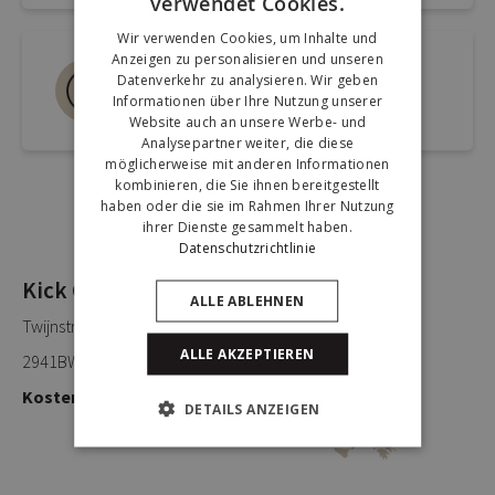
verwendet Cookies.
Wir verwenden Cookies, um Inhalte und
Anzeigen zu personalisieren und unseren
Rufen Sie uns an 0180-
Datenverkehr zu analysieren. Wir geben
660999
Informationen über Ihre Nutzung unserer
Sprechen Sie mit einem Mitarbeiter
Website auch an unsere Werbe- und
Analysepartner weiter, die diese
möglicherweise mit anderen Informationen
kombinieren, die Sie ihnen bereitgestellt
haben oder die sie im Rahmen Ihrer Nutzung
ihrer Dienste gesammelt haben.
Datenschutzrichtlinie
Kick Collection
ALLE ABLEHNEN
Twijnstraweg 2
ALLE AKZEPTIEREN
2941BW Lekkerkerk
Kostenlose Parkplätze
DETAILS ANZEIGEN