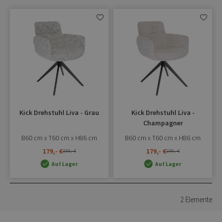
Zur
Zur
Wunschliste
Wunschl
hinzufügen
hinzufü
Kick Drehstuhl Liva - Grau
Kick Drehstuhl Liva -
Champagner
B60 cm x T60 cm x H86 cm
B60 cm x T60 cm x H86 cm
179,- €
179,- €
239,- €
239,- €
Auf Lager
Auf Lager
2
Elemente