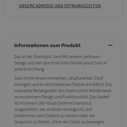
UNSERE ADRESSE UND ÖFFNUNGSZEITEN
Informationen zum Produkt
Das ist der Drehstuhl Sam! Mit seinem zeitlosen
Design und den durchdachten Details passt Sam in
jede Einrichtung.
Sam ist mit einem melierten, strukturierten Stoff
bezogen und in verschiedenen Farben erhältlich. Das
markante Metallgestell des Stuhls ist ein Meisterwerk
an modernem Design und Funktionalität. Das Gestell
ist mit einem 360-Grad-Drehmechanismus
ausgestattet, der es Ihnen ermöglicht, sich
problemlos zum Esstisch zu setzen oder ein
Gespräch zu führen, ohne den Stuhl zu bewegen.