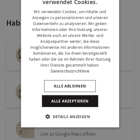
verwendet Cookies.
Wir verwenden Cookies, um Inhalte und
Anzeigen zu personalisieren und unseren
Haben Sie noch Fragen?
Datenverkehr zu analysieren. Wir geben
Informationen über Ihre Nutzung unserer
Website auch an unsere Werbe- und
Analysepartner weiter, die diese
möglicherweise mit anderen Informationen
Live chat
kombinieren, die Sie ihnen bereitgestellt
haben oder die sie im Rahmen Ihrer Nutzung
Schnelle Antwort auf Ihre Frage
ihrer Dienste gesammelt haben.
Datenschutzrichtlinie
ALLE ABLEHNEN
Mailen Sie uns an
info@kickcollection.de
ALLE AKZEPTIEREN
DETAILS ANZEIGEN
Route zum Geschäft
Link zu Google Maps öffnen