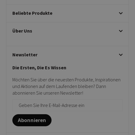
Bestellungen
Beliebte Produkte
Bezahlen & Stornieren
Versandinformationen
Esszimmerstühle
Umtausch & Retouren
Über Uns
Drehbare Stühle
Datenschutzrichtlinie
Armlehnstühle
Bearbeitung von Beschwerden
Beige Esszimmerstühle
Haftungsausschluss & Garantie
Über uns
Taupefarbene Esszimmerstühle
Geschäftsbedingungen
Newsletter
Kontakt
Gartenstühle
Kick-Showroom
Barhocker
Die Ersten, Die Es Wissen
Verkaufsstellen
Beistelltische
Unsere Cookies
Möchten Sie über die neuesten Produkte, Inspirationen
Projekte
und Aktionen auf dem Laufenden bleiben? Dann
Geschenkkarten
abonnieren Sie unseren Newsletter!
Abonnieren