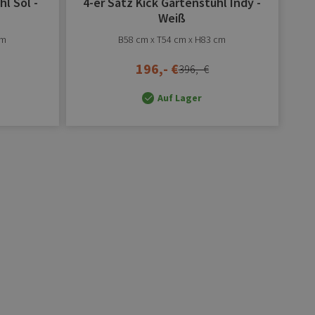
hl Sol -
4-er Satz Kick Gartenstuhl Indy -
Weiß
cm
B58 cm x T54 cm x H83 cm
196,- €
396,- €
Auf Lager