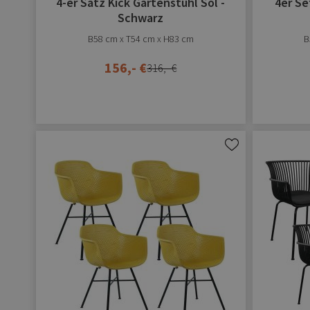
4-er Satz Kick Gartenstuhl Sol -
4er Se
Schwarz
B58 cm x T54 cm x H83 cm
B
156,- €
316,- €
Zur
Wunschliste
hinzufügen