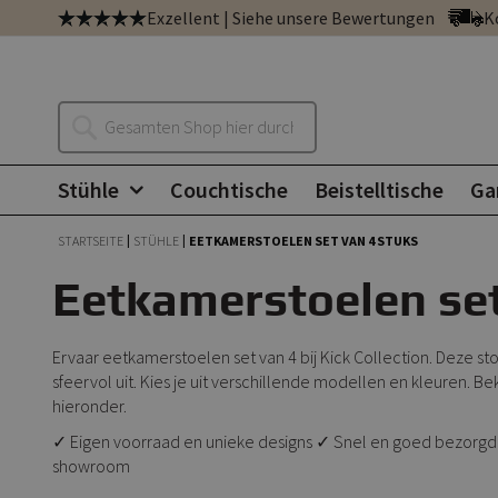
Zum
Exzellent | Siehe unsere Bewertungen
K
Inhalt
springen
Suche
Stühle
Couchtische
Beistelltische
Ga
STARTSEITE
STÜHLE
EETKAMERSTOELEN SET VAN 4 STUKS
Eetkamerstoelen set
Ervaar eetkamerstoelen set van 4 bij Kick Collection. Deze st
sfeervol uit. Kies je uit verschillende modellen en kleuren. 
hieronder.
✓ Eigen voorraad en unieke designs ✓ Snel en goed bezorgd ✓
showroom