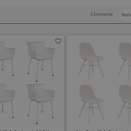
6
Elemente
Zur
Wunschliste
hinzufügen