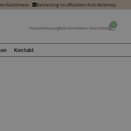
 im Nachhinein
Bestellung im offiziellen Kick-Webshop
0
Kundenbetreuung
Mein Konto
Meine Wunschliste
ion
Kontakt