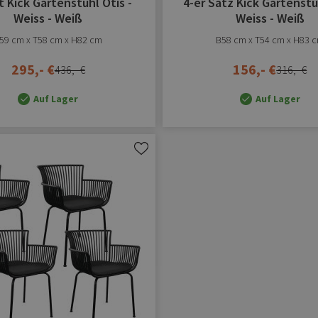
t Kick Gartenstuhl Otis -
4-er Satz Kick Gartenstu
Weiss - Weiß
Weiss - Weiß
59 cm x T58 cm x H82 cm
B58 cm x T54 cm x H83 
295,- €
156,- €
436,- €
316,- €
Auf Lager
Auf Lager
Zur
Wunschliste
hinzufügen