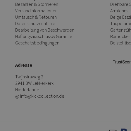
Bezahlen & Stornieren
Drehbare 
Versandinformationen
Armlehnst
Umtausch & Retouren
Beige Ess
Datenschutzrichtlinie
Taupefarb
Bearbeitung von Beschwerden
Gartenstüh
Haftungsausschluss & Garantie
Barhocker
Geschäftsbedingungen
Beistelltis
Adresse
Twijnstraweg 2
2941 BW Lekkerkerk
Niederlande
@ info@kickcollection.de