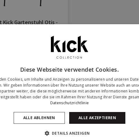
t Kick Gartenstuhl Otis -
Schwarz
59 cm x T58 cm x H82 cm
295,- €
436,- €
Auf Lager
Diese Webseite verwendet Cookies.
den Cookies, um Inhalte und Anzeigen zu personalisieren und unseren Date
n. Wir geben Informationen über Ihre Nutzung unserer Website auch an un
6
Elemente
epartner weiter, die diese möglicherweise mit anderen Informationen kombi
reitgestellt haben oder die sie im Rahmen Ihrer Nutzung ihrer Dienste ges
Datenschutzrichtlinie
e Kick bei unseren Ku
ALLE ABLEHNEN
ALLE AKZEPTIEREN
dere, indem du #yeskickcollection oder @kickcollection.nl auf Instag
DETAILS ANZEIGEN