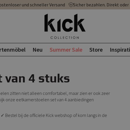
ostenloser und schneller Versand
Sicher bezahlen. Direkt oder
rtenmöbel
Neu
Summer Sale
Store
Inspirat
 van 4 stuks
oelen zitten niet alleen comfortabel, maar zien er ook zeer
Bekijk onze eetkamerstoelen set van 4 aanbiedingen
 Bestel bij de officiele Kick webshop of kom langs in de